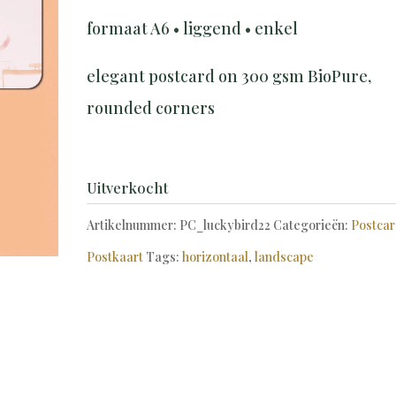
formaat A6 • liggend • enkel
elegant postcard on 300 gsm BioPure,
rounded corners
Uitverkocht
Artikelnummer:
PC_luckybird22
Categorieën:
Postca
Postkaart
Tags:
horizontaal
,
landscape