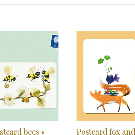
stcard bees •
Postcard fox an