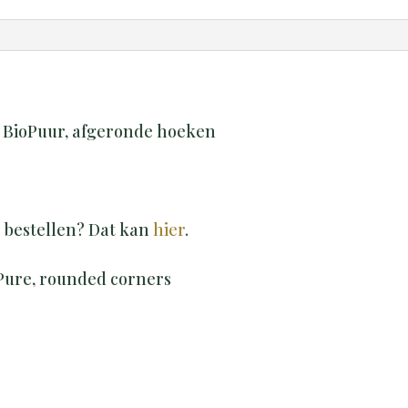
s BioPuur, afgeronde hoeken
j bestellen? Dat kan
hier
.
Pure, rounded corners