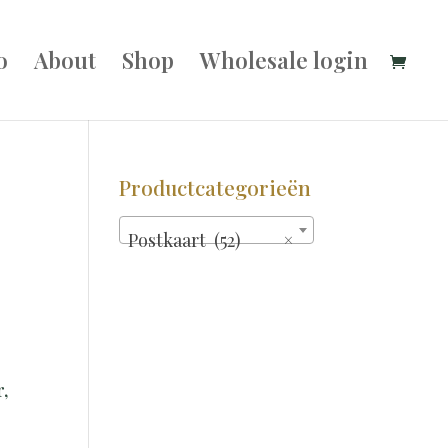
o
About
Shop
Wholesale login
Productcategorieën
Postkaart (52)
×
,