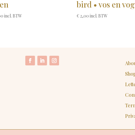
jen
bird • vos en vog
00
incl. BTW
€
2,00
incl. BTW
Abo
Sho
Lett
Con
Ter
Priv