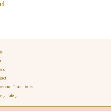
el
ut
p
ers
tact
ms and Conditions
acy Policy