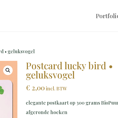
Portfoli
rd • geluksvogel
Postcard lucky bird •
geluksvogel
€
2,00
incl. BTW
elegante postkaart op 300 grams BioPuur
afgeronde hoeken