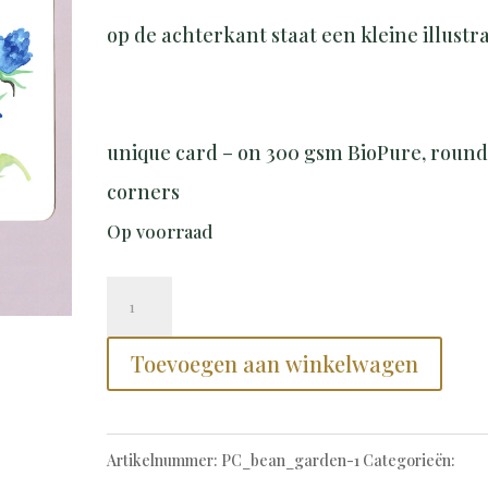
op de achterkant staat een kleine illustra
unique card – on 300 gsm BioPure, roun
corners
Op voorraad
Postcard
bean
Toevoegen aan winkelwagen
garden
•
boontuin
Artikelnummer:
PC_bean_garden-1
Categorieën: