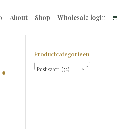
o
About
Shop
Wholesale login
Productcategorieën
 •
Postkaart (52)
×
,