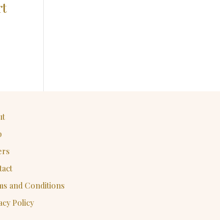
rt
ut
p
ers
tact
ms and Conditions
acy Policy