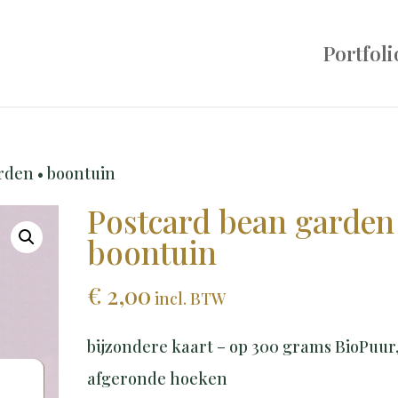
Portfoli
rden • boontuin
Postcard bean garden
boontuin
€
2,00
incl. BTW
bijzondere kaart – op 300 grams BioPuur
afgeronde hoeken