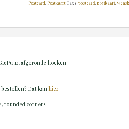
aantal
Postcard
,
Postkaart
Tags:
postcard
,
postkaart
,
wensk
 BioPuur, afgeronde hoeken
j bestellen? Dat kan
hier
.
re, rounded corners