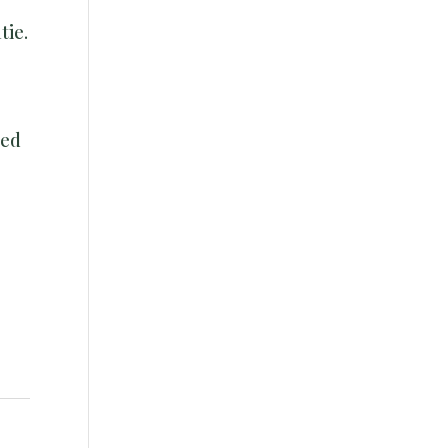
tie.
ded