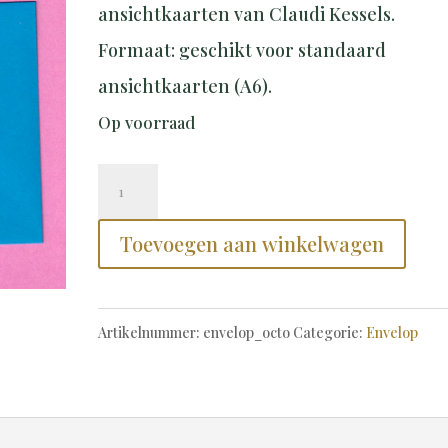
ansichtkaarten van Claudi Kessels.
Formaat: geschikt voor standaard
ansichtkaarten (A6).
Op voorraad
Envelope
Blue
Toevoegen aan winkelwagen
Octo
•
envelop
Artikelnummer:
envelop_octo
Categorie:
Envelop
blauw
octopus
aantal