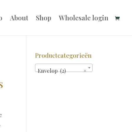
o
About
Shop
Wholesale login
Productcategorieën
Envelop (2)
×
s
e
e