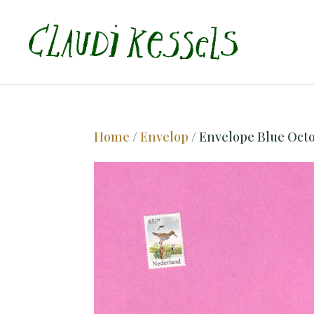
Home
/
Envelop
/ Envelope Blue Octo