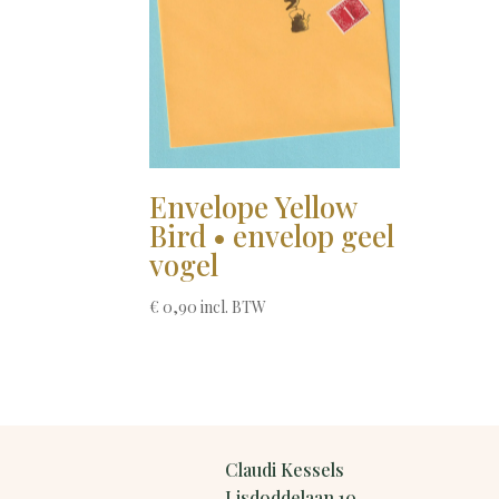
Envelope Yellow
Bird • envelop geel
vogel
€
0,90
incl. BTW
Claudi Kessels
Lisdoddelaan 10