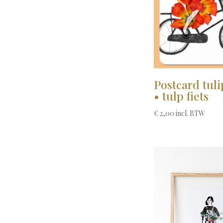
Postcard tuli
• tulp fiets
€
2,00
incl. BTW