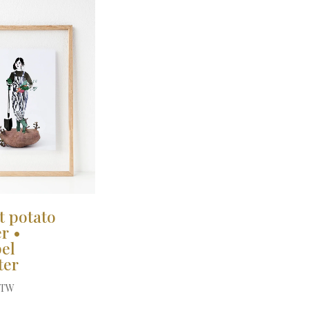
t potato
r •
el
ter
 BTW