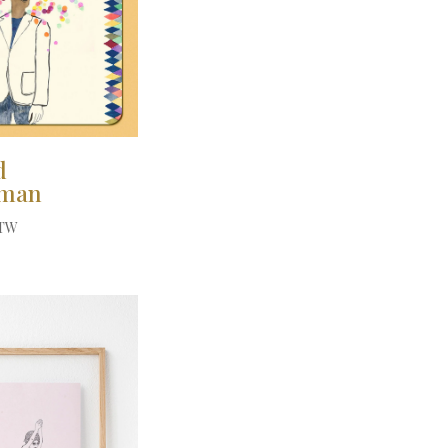
d
iman
BTW