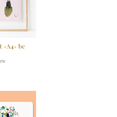
t -A4- be
 BTW