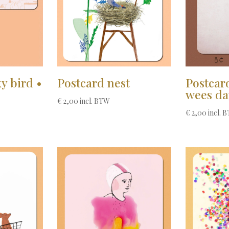
y bird •
Postcard nest
Postcar
wees da
€
2,00
incl. BTW
€
2,00
incl. 