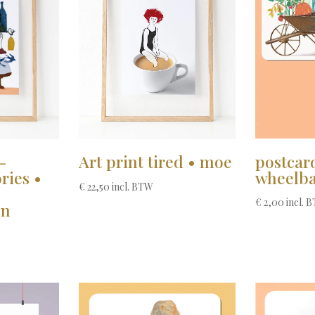
postcar
Art print tired • moe
-
wheelb
ries •
€
22,50
incl. BTW
€
2,00
incl. 
en