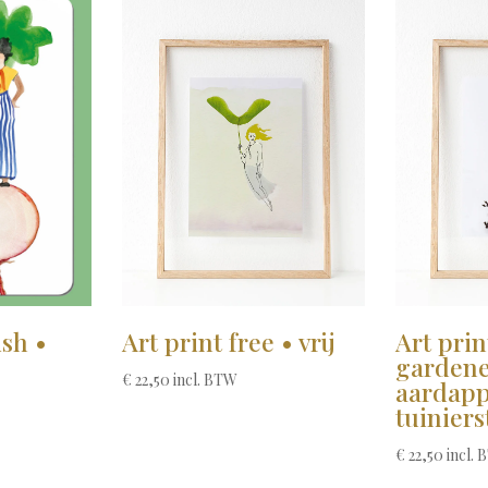
Art print free • vrij
Art prin
ish •
gardene
€
22,50
incl. BTW
aardapp
tuiniers
€
22,50
incl.