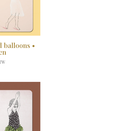
d balloons •
en
BTW