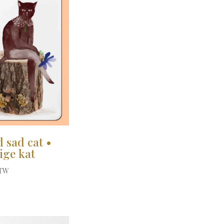
 sad cat •
ige kat
BTW