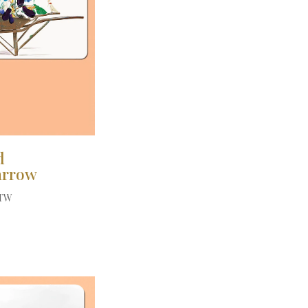
d
arrow
BTW