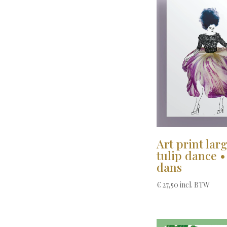
Art print lar
tulip dance •
dans
€
27,50
incl. BTW