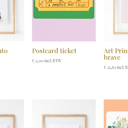
ato
Postcard ticket
Art Prin
brave
€
2,00
incl. BTW
€
22,50
incl.