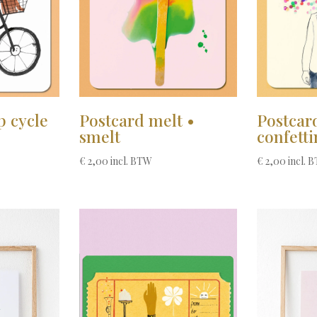
Postcar
p cycle
Postcard melt •
confett
smelt
€
2,00
incl. 
€
2,00
incl. BTW