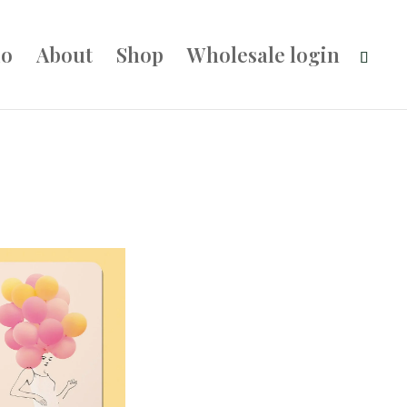
io
About
Shop
Wholesale login