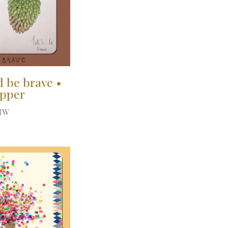
d be brave •
pper
BTW