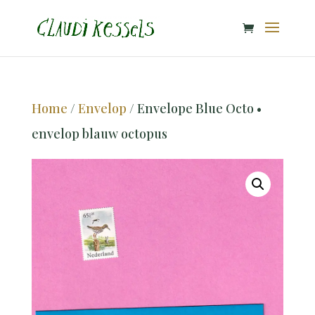
Home
/
Envelop
/ Envelope Blue Octo •
envelop blauw octopus