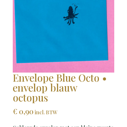
Envelope Blue Octo •
envelop blauw
octopus
€
0,90
incl. BTW