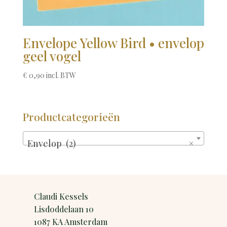
Envelope Yellow Bird • envelop
geel vogel
€
0,90
incl. BTW
Productcategorieën
Envelop (2)
×
Claudi Kessels
Lisdoddelaan 10
1087 KA Amsterdam