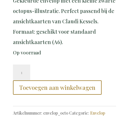
Gekleurde envelop met een kleine zwarte
octopus-illustratie. Perfect passend bij de
ansichtkaarten van Claudi Kessels.
Formaat: geschikt voor standaard
ansichtkaarten (A6).
Op voorraad
Envelope
Blue
Toevoegen aan winkelwagen
Octo
•
envelop
Artikelnummer:
envelop_octo
Categorie:
Envelop
blauw